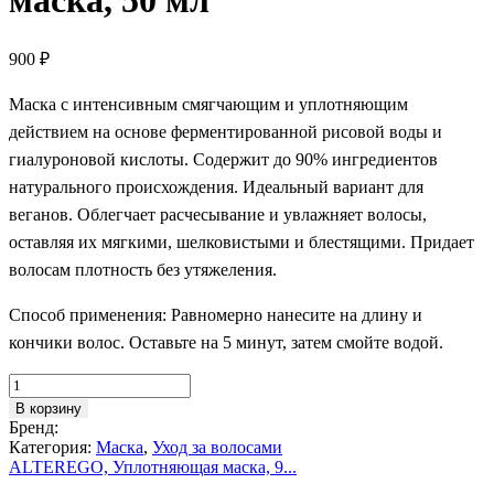
маска, 50 мл
900
₽
Маска с интенсивным смягчающим и уплотняющим
действием на основе ферментированной рисовой воды и
гиалуроновой кислоты. Содержит до 90% ингредиентов
натурального происхождения. Идеальный вариант для
веганов. Облегчает расчесывание и увлажняет волосы,
оставляя их мягкими, шелковистыми и блестящими. Придает
волосам плотность без утяжеления.
Способ применения: Равномерно нанесите на длину и
кончики волос. Оставьте на 5 минут, затем смойте водой.
Количество
ALTEREGO,
В корзину
Уплотняющая
Бренд:
маска,
Категория:
Маска
,
Уход за волосами
50
ALTEREGO, Уплотняющая маска, 9...
мл