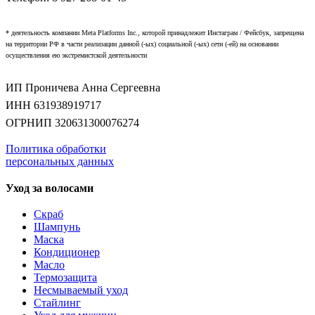
* деятельность компании Meta Platforms Inc., которой принадлежит Инстаграм / Фейсбук, запрещена
на территории РФ в части реализации данной (-ых) социальной (-ых) сети (-ей) на основании
осуществления ею экстремистской деятельности
ИП Проничева Анна Сергеевна
ИНН 631938919717
ОГРНИП 320631300076274
Политика обработки
персональных данных
Уход за волосами
Скраб
Шампунь
Маска
Кондиционер
Масло
Термозащита
Несмываемый уход
Стайлинг